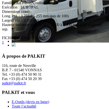
Famille :
Kit Parois Coulissantes
Exécution :
EUROPAL
Dimensions (mm) :
Long. ext. : 3 755 à 5 255 mm (pas de 100)
Largeur ext. : 2 350 mm max.
Hauteur intérieure (pas de 50) : 1 800 à 2 350 mm maxi si auvent
sup.
FICHE PRODUIT EN PDF
1
À propos de PALKIT
116, route de Neuville
B.P. 7 - 01540 VONNAS
Tel. +33 (0) 474 50 90 31
Fax +33 (0) 474 50 20 39
palkit@palkit.fr
PALKIT et vous
E-Outils (devis en ligne)
Toute l’actualité