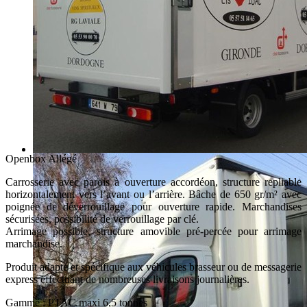
Openbox Allégé
Carrosserie avec parois à ouverture accordéon, structure repliable
horizontalement vers l’avant ou l’arrière. Bâche de 650 gr/m² avec
poignée de déverrouillage pour ouverture rapide. Marchandises
sécurisées, possibilité de verrouillage par clé.
Arrimage possible, structure amovible pré-percée pour arrimage
marchandise.
Produit adapté et spécifique aux véhicules brasseur ou de messagerie
express effectuant de nombreuses livraisons journalières.
Gamme :
PTAC maxi 6,5 tonnes